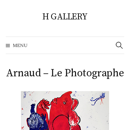
Skip
to
H GALLERY
content
Search
for:
MENU
Arnaud – Le Photographe