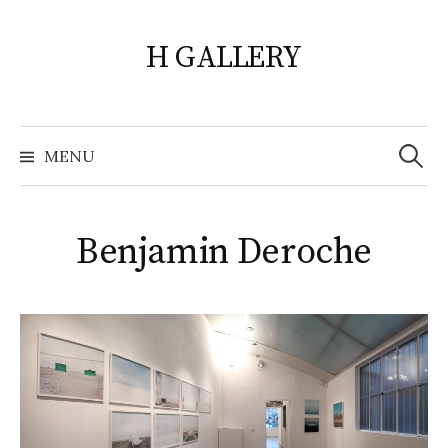
Skip
to
H GALLERY
content
Search
for:
MENU
Benjamin Deroche