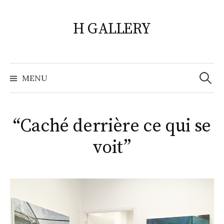
Skip
to
H GALLERY
content
Search
for:
MENU
“Caché derrière ce qui se
voit”