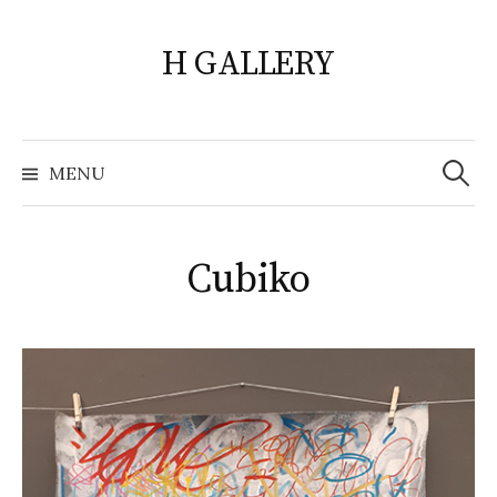
Skip
to
H GALLERY
content
Search
for:
MENU
Cubiko