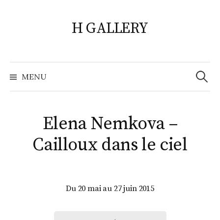
Skip
to
H GALLERY
content
Search
for:
MENU
Elena Nemkova –
Cailloux dans le ciel
Du 20 mai au 27 juin 2015