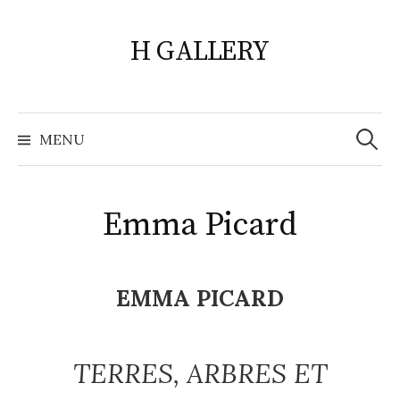
Skip
to
H GALLERY
content
Search
for:
MENU
Emma Picard
EMMA PICARD
TERRES, ARBRES ET