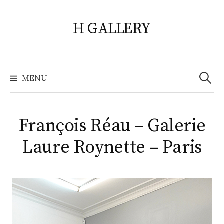
Skip
to
H GALLERY
content
Search
for:
MENU
François Réau – Galerie
Laure Roynette – Paris