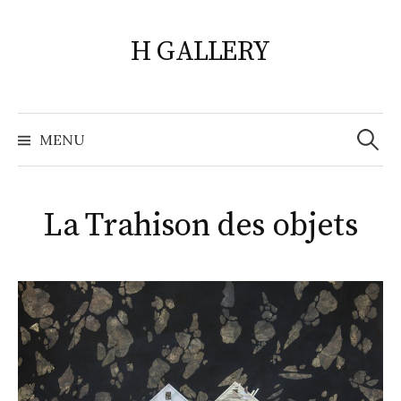
Skip
to
H GALLERY
content
Search
for:
MENU
La Trahison des objets