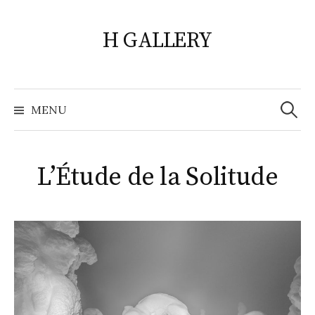
Skip
to
H GALLERY
content
Search
for:
MENU
L’Étude de la Solitude