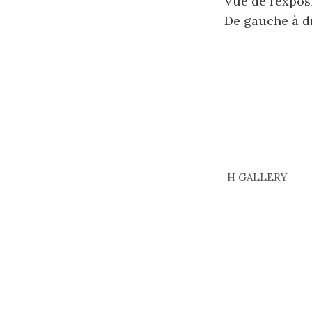
Vue de l’expos
De gauche à dr
H GALLERY