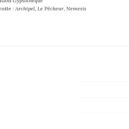
ition
Gypsothèque
oite :
Archipel
,
Le Pêcheur
,
Nemesis