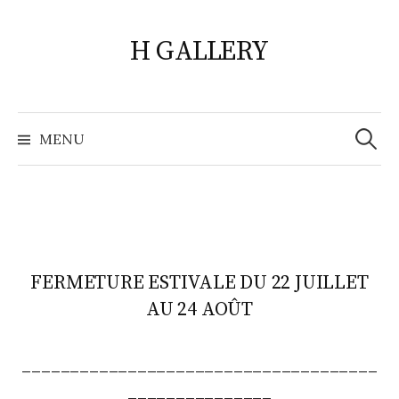
Skip
to
H GALLERY
content
Search
for:
MENU
FERMETURE ESTIVALE DU 22 JUILLET
AU 24 AOÛT
_____________________________________
_______________