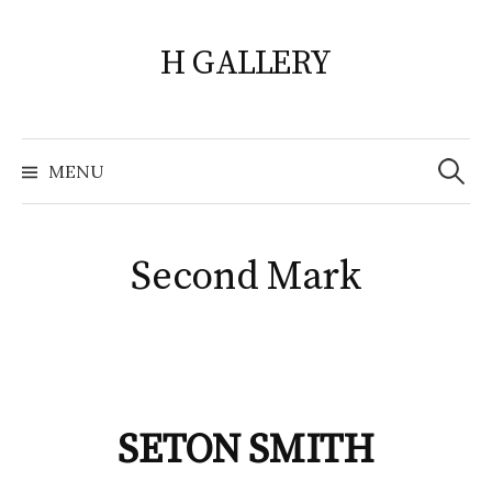
Skip
to
H GALLERY
content
Search
for:
MENU
Second Mark
SETON SMITH